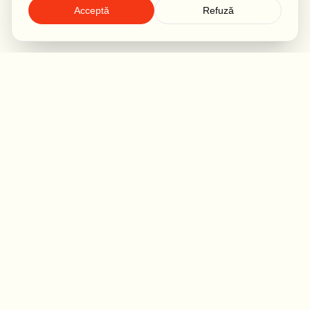
Acceptă
Refuză
IMPACTO
Acolo unde strategia întâlnește creativitatea, iar brandurile
își găsesc povestea.
Adresă Birou
Șoseaua Nicolae Titulescu 1, Bl. A7, Sc. C, Ap. 77,
București (Piața Victoriei)
contact@impacto.ro
+40 751 130 516