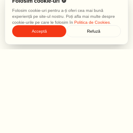
Folosim cookie-uri 🍪
Folosim cookie-uri pentru a-ți oferi cea mai bună
experiență pe site-ul nostru. Poți afla mai multe despre
cookie-urile pe care le folosim în
Politica de Cookies
.
Acceptă
Refuză
IMPACTO
Acolo unde strategia întâlnește creativitatea, iar brandurile
își găsesc povestea.
Adresă Birou
Șoseaua Nicolae Titulescu 1, Bl. A7, Sc. C, Ap. 77,
București (Piața Victoriei)